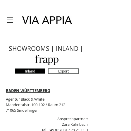
SHOWROOMS | INLAND |
Inland
Export
BADEN-WÜRTTEMBERG
Agentur Black & White
Mahdentalstr. 100-102 / Raum 212
71065 Sindelfingen
Ansprechpartner:
Zara Kalmbach
Tel.
+49 (0)7031
/
79 21 11 0