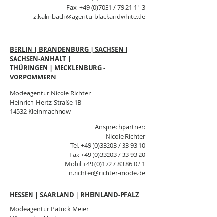
Fax
+49 (0)7031
/
79 21 11 3
z.kalmbach@agenturblackandwhite.de
BERLIN | BRANDENBURG | SACHSEN |
SACHSEN-ANHALT |
THÜRINGEN | MECKLENBURG -
VORPOMMERN
Modeagentur Nicole Richter
Heinrich-Hertz-Straße 1B
14532 Kleinmachnow
Ansprechpartner:
Nicole Richter
Tel.
+49 (0)33203
/ 33 93 10
Fax
+49 (0)33203
/ 33 93 20
Mobil +49 (0)172 /
83 86 07 1
n.richter@richter-mode.de
HESSEN | SAARLAND | RHEINLAND-PFALZ
Modeagentur Patrick Meier