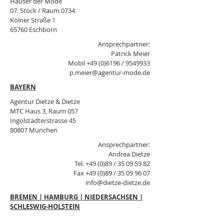
Häuser der Mode
07. Stock / Raum 0734
Kölner Straße 1
65760 Eschborn
Ansprechpartner:
Patrick Meier
Mobil +49 (
0)6196 /
9549933
p.meier@agentur-mode.de
BAYERN
Agentur Dietze & Dietze
MTC Haus 3, Raum 057
Ingolstädterstrasse 45
80807 München
Ansprechpartner:
Andrea Dietze
Tel. +49 (0)89 /
35 09 59 82
Fax +49 (0)89 /
35 09 96 07
info@dietze-dietze.de
BREMEN | HAMBURG | NIEDERSACHSEN |
SCHLESWIG-HOLSTEIN