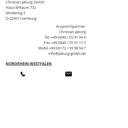
Christian Jaburg GmbH
Haus B/Raum 732
Modering 3
D-22457 Hamburg
Ansprechpartner:
Christian Jaburg
Tel. +49 (0)40 /
55 91 04 4
Fax +49 (0)40 /
55 91 11 5
Mobil +49 (0)172 /
93 98 54 7
info@jaburg-gmbh.de
NORDRHEIN-WESTFALEN
Stefan Oetting
Halle 30
Raum 3.04 / 3.OG
Derendorfer Allee 12
D-40476 Düsseldorf
Ansprechpartner:
Stefan Oetting
Tel. +49 (0)211 / 43 99 93
Fax +49 (0)211 / 43 99 80
Mobil +49 (0)172 /
26 51 17 2