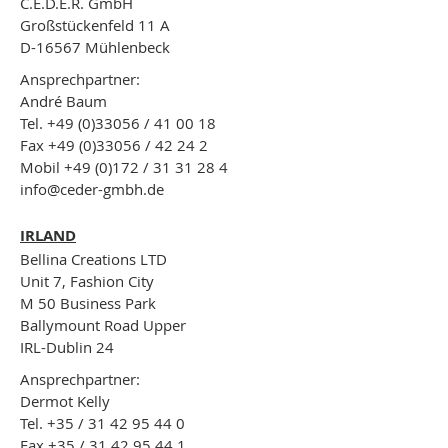
C.E.D.E.R. GmbH
Großstückenfeld 11 A
D-16567 Mühlenbeck
Ansprechpartner:
André Baum
Tel. +49 (0)33056 / 41 00 18
Fax +49 (0)33056 / 42 24 2
Mobil +49 (0)172 / 31 31 28 4
info@ceder-gmbh.de
IRLAND
Bellina Creations LTD
Unit 7, Fashion City
M 50 Business Park
Ballymount Road Upper
IRL-Dublin 24
Ansprechpartner:
Dermot Kelly
Tel. +35 / 31 42 95 44 0
Fax +35 / 31 42 95 44 1