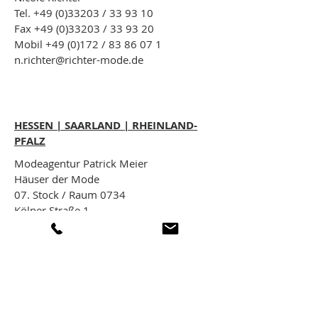
Tel.
+49 (0)33203
/ 33 93 10
Fax
+49 (0)33203
/ 33 93 20
Mobil +49 (0)172 /
83 86 07 1
n.richter@richter-mode.de
HESSEN | SAARLAND | RHEINLAND-
PFALZ
Modeagentur Patrick Meier
Häuser der Mode
07. Stock / Raum 0734
Kölner Straße 1
65760 Eschborn
Ansprechpartner:
Patrick Meier
Mobil +49 (
0)6196 /
9549933
p.meier@agentur-mode.de