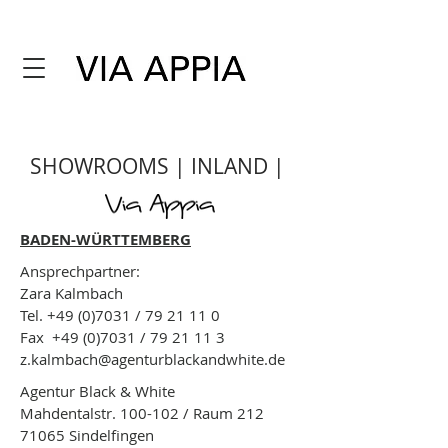
SHOWROOMS | INLAND |
BADEN-WÜRTTEMBERG
Ansprechpartner:
Zara Kalmbach
Tel.
+49 (0)7031
/
79 21 11 0
Fax
+49 (0)7031
/
79 21 11 3
z.kalmbach@agenturblackandwhite.de
Agentur Black & White
Mahdentalstr. 100-102 / Raum 212
71065 Sindelfingen